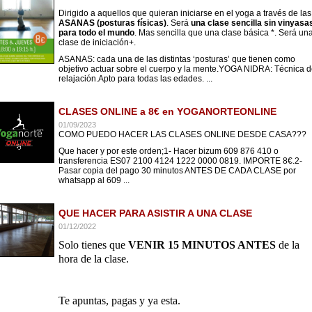
Dirigido a aquellos que quieran iniciarse en el yoga a través de las
ASANAS (posturas físicas)
. Será
una clase sencilla sin vinyasa
para todo el mundo
. Mas sencilla que una clase básica *. Será un
clase de iniciación+.
ASANAS: cada una de las distintas ‘posturas’ que tienen como
objetivo actuar sobre el cuerpo y la mente.YOGA NIDRA: Técnica d
relajación.Apto para todas las edades. ...
CLASES ONLINE a 8€ en YOGANORTEONLINE
01/09/2023
COMO PUEDO HACER LAS CLASES ONLINE DESDE CASA???
Que hacer y por este orden;1- Hacer bizum 609 876 410 o
transferencia ES07 2100 4124 1222 0000 0819. IMPORTE 8€.2-
Pasar copia del pago 30 minutos ANTES DE CADA CLASE por
whatsapp al 609 ...
QUE HACER PARA ASISTIR A UNA CLASE
01/12/2022
Solo tienes que
VENIR 15 MINUTOS ANTES
de la
hora de la clase.
Te apuntas, pagas y ya esta.