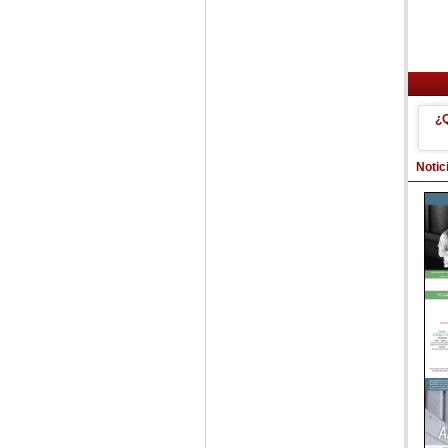
¿
Notic